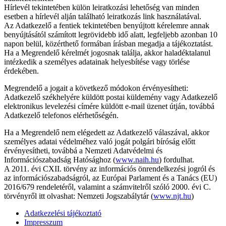
Hírlevél tekintetében külön leiratkozási lehetőség van minden
esetben a hírlevél alján található leiratkozás link használatával.
Az Adatkezelő a fentiek tekintetében benyújtott kérelemre annak
benyújtásától számított legrövidebb idő alatt, legfeljebb azonban 10
napon belül, közérthető formában írásban megadja a tájékoztatást.
Ha a Megrendelő kérelmét jogosnak találja, akkor haladéktalanul
intézkedik a személyes adatainak helyesbítése vagy törlése
érdekében.
Megrendelő a jogait a következő módokon érvényesítheti:
Adatkezelő székhelyére küldött postai küldemény vagy Adatkezelő
elektronikus levelezési címére küldött e-mail üzenet útján, továbbá
Adatkezelő telefonos elérhetőségén.
Ha a Megrendelő nem elégedett az Adatkezelő válaszával, akkor
személyes adatai védelméhez való jogát polgári bíróság előtt
érvényesítheti, továbbá a Nemzeti Adatvédelmi és
Információszabadság Hatósághoz (
www.naih.hu
) fordulhat.
A 2011. évi CXII. törvény az információs önrendelkezési jogról és
az információszabadságról, az Európai Parlament és a Tanács (EU)
2016/679 rendeletéről, valamint a számvitelről szóló 2000. évi C.
törvényről itt olvashat: Nemzeti Jogszabálytár (
www.njt.hu
)
Adatkezelési tájékoztató
Impresszum