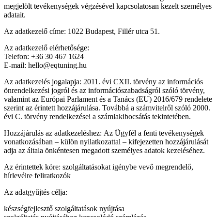
megjelölt tevékenységek végzésével kapcsolatosan kezelt személyes
adatait.
Az adatkezelő címe: 1022 Budapest, Fillér utca 51.
Az adatkezelő elérhetősége:
Telefon: +36 30 467 1624
E-mail: hello@eqtuning.hu
Az adatkezelés jogalapja: 2011. évi CXII. törvény az információs
önrendelkezési jogról és az információszabadságról szóló törvény,
valamint az Európai Parlament és a Tanács (EU) 2016/679 rendelete
szerint az érintett hozzájárulása. Továbbá a számvitelről szóló 2000.
évi C. törvény rendelkezései a számlakibocsátás tekintetében.
Hozzájárulás az adatkezeléshez: Az Ügyfél a fenti tevékenységek
vonatkozásában – külön nyilatkozattal – kifejezetten hozzájárulását
adja az általa önkéntesen megadott személyes adatok kezeléséhez.
Az érintettek köre: szolgáltatásokat igénybe vevő megrendelő,
hírlevélre feliratkozók
Az adatgyűjtés célja:
készségfejlesztő szolgáltatások nyújtása