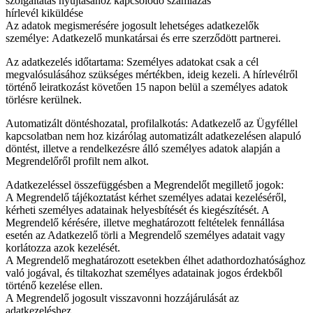
szolgáltatás nyújtásához kapcsolódó számlázás
hírlevél kiküldése
Az adatok megismerésére jogosult lehetséges adatkezelők
személye: Adatkezelő munkatársai és erre szerződött partnerei.
Az adatkezelés időtartama: Személyes adatokat csak a cél
megvalósulásához szükséges mértékben, ideig kezeli. A hírlevélről
történő leiratkozást követően 15 napon belül a személyes adatok
törlésre kerülnek.
Automatizált döntéshozatal, profilalkotás: Adatkezelő az Ügyféllel
kapcsolatban nem hoz kizárólag automatizált adatkezelésen alapuló
döntést, illetve a rendelkezésre álló személyes adatok alapján a
Megrendelőről profilt nem alkot.
Adatkezeléssel összefüggésben a Megrendelőt megillető jogok:
A Megrendelő tájékoztatást kérhet személyes adatai kezeléséről,
kérheti személyes adatainak helyesbítését és kiegészítését. A
Megrendelő kérésére, illetve meghatározott feltételek fennállása
esetén az Adatkezelő törli a Megrendelő személyes adatait vagy
korlátozza azok kezelését.
A Megrendelő meghatározott esetekben élhet adathordozhatósághoz
való jogával, és tiltakozhat személyes adatainak jogos érdekből
történő kezelése ellen.
A Megrendelő jogosult visszavonni hozzájárulását az
adatkezeléshez.