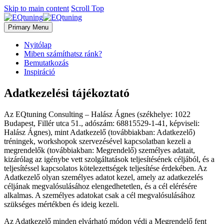
Skip to main content
Scroll Top
Primary Menu
Nyitólap
Miben számíthatsz ránk?
Bemutatkozás
Inspiráció
Adatkezelési tájékoztató
Az EQtuning Consulting – Halász Ágnes (székhelye: 1022
Budapest, Fillér utca 51., adószám: 68815529-1-41, képviseli:
Halász Ágnes), mint Adatkezelő (továbbiakban: Adatkezelő)
tréningek, workshopok szervezésével kapcsolatban kezeli a
megrendelők (továbbiakban: Megrendelő) személyes adatait,
kizárólag az igénybe vett szolgáltatások teljesítésének céljából, és a
teljesítéssel kapcsolatos kötelezettségek teljesítése érdekében. Az
Adatkezelő olyan személyes adatot kezel, amely az adatkezelés
céljának megvalósulásához elengedhetetlen, és a cél elérésére
alkalmas. A személyes adatokat csak a cél megvalósulásához
szükséges mértékben és ideig kezeli.
Az Adatkezelő minden elvárható módon védi a Megrendelő fent