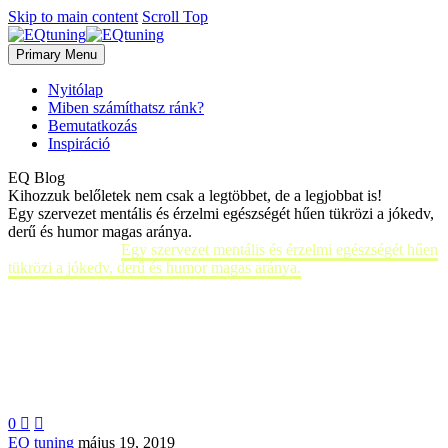
Skip to main content
Scroll Top
Primary Menu
Nyitólap
Miben számíthatsz ránk?
Bemutatkozás
Inspiráció
EQ Blog
Kihozzuk belőletek nem csak a legtöbbet, de a legjobbat is!
Egy szervezet mentális és érzelmi egészségét hűen tükrözi a jókedv,
derű és humor magas aránya.
Home
EQ tuning
Egy szervezet mentális és érzelmi egészségét hűen
tükrözi a jókedv, derű és humor magas aránya.
0


EQ tuning
május 19, 2019