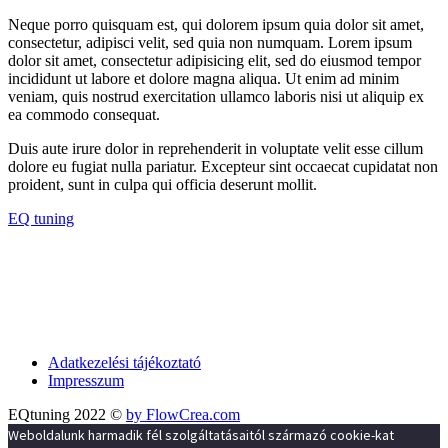
Neque porro quisquam est, qui dolorem ipsum quia dolor sit amet,
consectetur, adipisci velit, sed quia non numquam. Lorem ipsum
dolor sit amet, consectetur adipisicing elit, sed do eiusmod tempor
incididunt ut labore et dolore magna aliqua. Ut enim ad minim
veniam, quis nostrud exercitation ullamco laboris nisi ut aliquip ex
ea commodo consequat.
Duis aute irure dolor in reprehenderit in voluptate velit esse cillum
dolore eu fugiat nulla pariatur. Excepteur sint occaecat cupidatat non
proident, sunt in culpa qui officia deserunt mollit.
EQ tuning
Adatkezelési tájékoztató
Impresszum
EQtuning 2022 ©
by FlowCrea.com
Weboldalunk harmadik fél szolgáltatásaitól származó cookie-kat